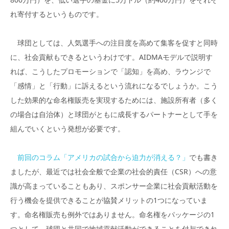
れ寄付するというものです。
球団としては、人気選手への注目度を高めて集客を促すと同時
に、社会貢献もできるというわけです。AIDMAモデルで説明す
れば、こうしたプロモーションで「認知」を高め、ラウンジで
「感情」と「行動」に訴えるという流れになるでしょうか。こう
した効果的な命名権販売を実現するためには、施設所有者（多く
の場合は自治体）と球団がともに成長するパートナーとして手を
組んでいくという発想が必要です。
前回のコラム「アメリカの試合から迫力が消える？」
でも書き
ましたが、最近では社会全般で企業の社会的責任（CSR）への意
識が高まっていることもあり、スポンサー企業に社会貢献活動を
行う機会を提供できることが協賛メリットの1つになっていま
す。命名権販売も例外ではありません。命名権をパッケージの1
つとして、球団と共同で地域貢献活動ができることを付与できれ