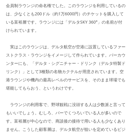
会員制ラウンジの命名権でした。このラウンジを利用しているの
は、少なくとも200ドル（約1万6000円）のチケットを購入して
いる富裕層です。ラウンジには「デルタSKY 360°」の名前が付
けられています。
実はこのラウンジは、デルタ航空が空港に設置しているファー
ストクラス・ラウンジをイメージして作られています。バーカウ
ンターにも、「デルタ・シグニチャー・ドリンク（デルタ特製ド
リンク）」として3種類の名物カクテルが用意されています。空
港ラウンジや機内の最高レベルのサービスを、そのまま球場でも
堪能してもらおう、というわけです。
ラウンジの利用客で、野球観戦に没頭する人は少数派と言って
もいいでしょう。むしろ、バーでくつろいでいる人が多いので
す。富裕層が中心なので、商談後の接待で用いる人も少なくあり
ません。こうした顧客層は、デルタ航空が狙いを定めているビジ