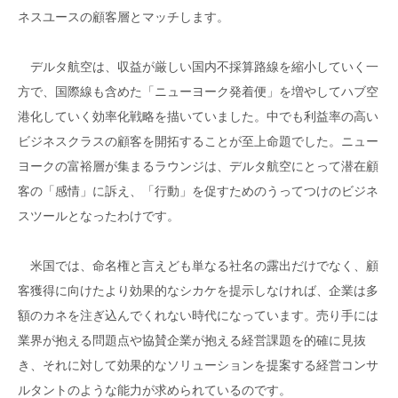
ネスユースの顧客層とマッチします。
デルタ航空は、収益が厳しい国内不採算路線を縮小していく一
方で、国際線も含めた「ニューヨーク発着便」を増やしてハブ空
港化していく効率化戦略を描いていました。中でも利益率の高い
ビジネスクラスの顧客を開拓することが至上命題でした。ニュー
ヨークの富裕層が集まるラウンジは、デルタ航空にとって潜在顧
客の「感情」に訴え、「行動」を促すためのうってつけのビジネ
スツールとなったわけです。
米国では、命名権と言えども単なる社名の露出だけでなく、顧
客獲得に向けたより効果的なシカケを提示しなければ、企業は多
額のカネを注ぎ込んでくれない時代になっています。売り手には
業界が抱える問題点や協賛企業が抱える経営課題を的確に見抜
き、それに対して効果的なソリューションを提案する経営コンサ
ルタントのような能力が求められているのです。