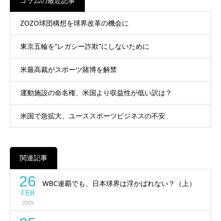
コラムの最近記事
ZOZO球団構想を球界改革の機会に
東京五輪を“レガシー詐欺”にしないために
米最高裁がスポーツ賭博を解禁
運動施設の命名権、米国より収益性が低い訳は？
米国で急拡大、ユーススポーツビジネスの不安
関連記事
26
WBC連覇でも、日本球界は浮かばれない？（上）
FEB
2009