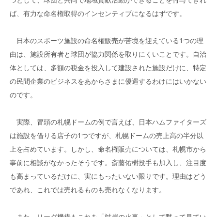
ば、有力な命名権取得のインセンティブになるはずです。
日本のスポーツ施設の命名権販売が苦境を迎えている1つの理
由は、施設所有者と球団が協力関係を取りにくいことです。自治
体としては、多額の税金を投入して建設された施設だけに、特定
の民間企業のビジネスをあからさまに優遇するわけにはいかない
のです。
実際、冒頭の札幌ドームの例で言えば、日本ハムファイターズ
は施設を借りる店子の1つですが、札幌ドームの売上高の半分以
上を占めています。しかし、命名権販売については、札幌市から
事前に相談がなかったそうです。斎藤佑樹投手も加入し、注目度
も高まっているだけに、実にもったいない限りです。理由はどう
であれ、これでは売れるものも売れなくなります。
また、リーグ機構もこれを「対岸の火事」として黙って見てい