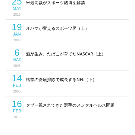
25
米最高裁がスポーツ賭博を解禁
MAY
2018
19
オバマが変えるスポーツ界（上）
JAN
2009
6
酒が生み、たばこが育てたNASCAR（上）
MAR
2008
14
格差の徹底排除で成長するNFL（下）
FEB
2008
16
タブー視されてきた選手のメンタルヘルス問題
FEB
2016