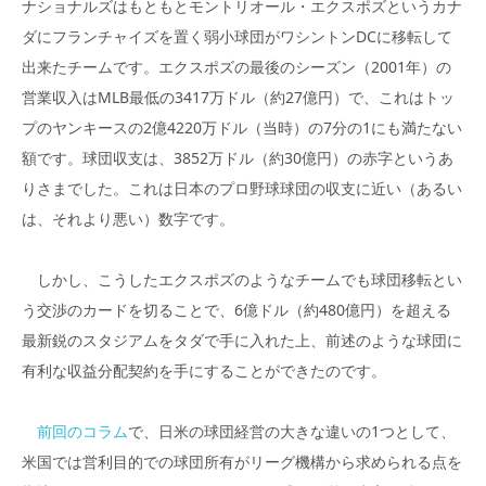
ナショナルズはもともとモントリオール・エクスポズというカナ
ダにフランチャイズを置く弱小球団がワシントンDCに移転して
出来たチームです。エクスポズの最後のシーズン（2001年）の
営業収入はMLB最低の3417万ドル（約27億円）で、これはトッ
プのヤンキースの2億4220万ドル（当時）の7分の1にも満たない
額です。球団収支は、3852万ドル（約30億円）の赤字というあ
りさまでした。これは日本のプロ野球球団の収支に近い（あるい
は、それより悪い）数字です。
しかし、こうしたエクスポズのようなチームでも球団移転とい
う交渉のカードを切ることで、6億ドル（約480億円）を超える
最新鋭のスタジアムをタダで手に入れた上、前述のような球団に
有利な収益分配契約を手にすることができたのです。
前回のコラム
で、日米の球団経営の大きな違いの1つとして、
米国では営利目的での球団所有がリーグ機構から求められる点を