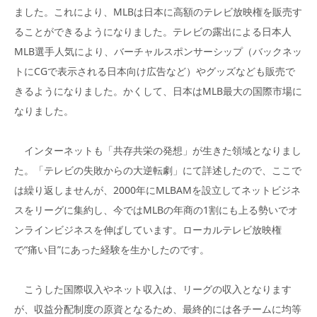
ました。これにより、MLBは日本に高額のテレビ放映権を販売す
ることができるようになりました。テレビの露出による日本人
MLB選手人気により、バーチャルスポンサーシップ（バックネッ
トにCGで表示される日本向け広告など）やグッズなども販売で
きるようになりました。かくして、日本はMLB最大の国際市場に
なりました。
インターネットも「共存共栄の発想」が生きた領域となりまし
た。「テレビの失敗からの大逆転劇」にて詳述したので、ここで
は繰り返しませんが、2000年にMLBAMを設立してネットビジネ
スをリーグに集約し、今ではMLBの年商の1割にも上る勢いでオ
ンラインビジネスを伸ばしています。ローカルテレビ放映権
で“痛い目”にあった経験を生かしたのです。
こうした国際収入やネット収入は、リーグの収入となります
が、収益分配制度の原資となるため、最終的には各チームに均等