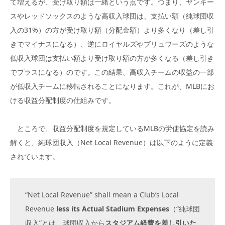
て増えるが、受け取り額は一緒という点です。つまり、ヤンキー
スやレッドソックスのような高収入球団は、支払い額（純球団収
入の31%）の方が受け取り額（分配金額）より多くなり（差し引
きでマイナスになる）、逆にロイヤルズやブリュワーズのような
低収入球団は支払い額より受け取り額の方が多くなる（差し引き
でプラスになる）のです。この結果、高収入チームの収益の一部
が低収入チームに移転されることになります。これが、MLBにお
ける収益分配制度の仕組みです。
ところで、収益分配制度を規定しているMLBの労使協定を読み
解くと、純球団収入（Net Local Revenue）は以下のように定義
されています。
“Net Local Revenue” shall mean a Club’s Local
Revenue
less its Actual Stadium Expenses
（“純球団
収入”とは、球団収入から
スタジアム経費を差し引いた