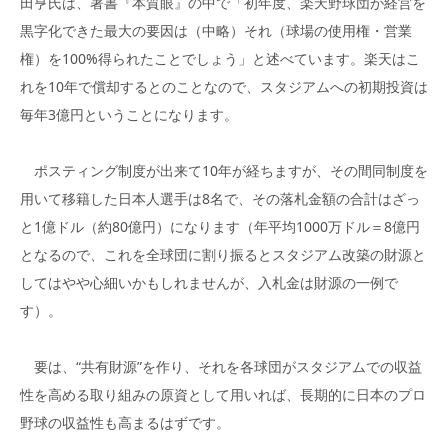
田亨氏は、著書『本質眼』の中で「初年度、楽天野球団が経営を
黒字化できた最大の要因は（中略）それ（球場の使用権・営業
権）を100%得られたことでしょう」と述べています。楽天はこ
れを10年で償却するとのことなので、スタジアムへの初期投資は
毎年3億円ということになります。
ポスティング制度が出来て10年が経ちますが、その間同制度を
用いて移籍した日本人選手は8名で、その落札金額の合計はざっ
と1億ドル（約80億円）になります（年平均1000万ドル＝8億円
となるので、これを全球団に割り振るとスタジアム改築の財源と
してはやや心細いかもしれませんが、入札金は財源の一例で
す）。
要は、“共有財源”を作り、それを各球団がスタジアムでの収益
性を高める取り組みの原資として用いれば、長期的に日本のプロ
野球の収益性も高まるはずです。