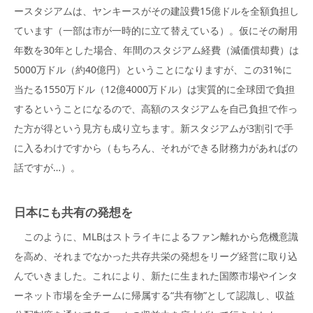
ースタジアムは、ヤンキースがその建設費15億ドルを全額負担し
ています（一部は市が一時的に立て替えている）。仮にその耐用
年数を30年とした場合、年間のスタジアム経費（減価償却費）は
5000万ドル（約40億円）ということになりますが、この31%に
当たる1550万ドル（12億4000万ドル）は実質的に全球団で負担
するということになるので、高額のスタジアムを自己負担で作っ
た方が得という見方も成り立ちます。新スタジアムが3割引で手
に入るわけですから（もちろん、それができる財務力があればの
話ですが…）。
日本にも共有の発想を
このように、MLBはストライキによるファン離れから危機意識
を高め、それまでなかった共存共栄の発想をリーグ経営に取り込
んでいきました。これにより、新たに生まれた国際市場やインタ
ーネット市場を全チームに帰属する“共有物”として認識し、収益