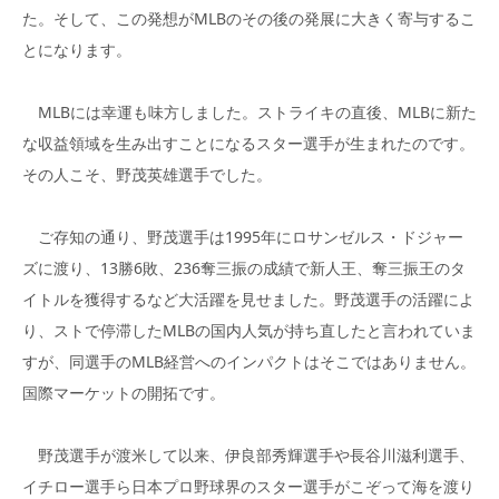
た。そして、この発想がMLBのその後の発展に大きく寄与するこ
とになります。
MLBには幸運も味方しました。ストライキの直後、MLBに新た
な収益領域を生み出すことになるスター選手が生まれたのです。
その人こそ、野茂英雄選手でした。
ご存知の通り、野茂選手は1995年にロサンゼルス・ドジャー
ズに渡り、13勝6敗、236奪三振の成績で新人王、奪三振王のタ
イトルを獲得するなど大活躍を見せました。野茂選手の活躍によ
り、ストで停滞したMLBの国内人気が持ち直したと言われていま
すが、同選手のMLB経営へのインパクトはそこではありません。
国際マーケットの開拓です。
野茂選手が渡米して以来、伊良部秀輝選手や長谷川滋利選手、
イチロー選手ら日本プロ野球界のスター選手がこぞって海を渡り