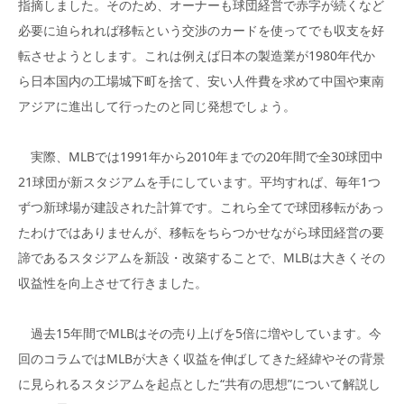
指摘しました。そのため、オーナーも球団経営で赤字が続くなど
必要に迫られれば移転という交渉のカードを使ってでも収支を好
転させようとします。これは例えば日本の製造業が1980年代か
ら日本国内の工場城下町を捨て、安い人件費を求めて中国や東南
アジアに進出して行ったのと同じ発想でしょう。
実際、MLBでは1991年から2010年までの20年間で全30球団中
21球団が新スタジアムを手にしています。平均すれば、毎年1つ
ずつ新球場が建設された計算です。これら全てで球団移転があっ
たわけではありませんが、移転をちらつかせながら球団経営の要
諦であるスタジアムを新設・改築することで、MLBは大きくその
収益性を向上させて行きました。
過去15年間でMLBはその売り上げを5倍に増やしています。今
回のコラムではMLBが大きく収益を伸ばしてきた経緯やその背景
に見られるスタジアムを起点とした“共有の思想”について解説し