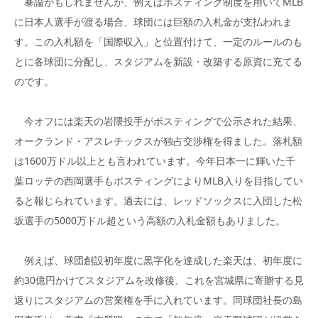
暴論かもしれませんが、例えばポスティング制度を用いてMLB
に日本人選手が渡る場合、球団には巨額の入札金が支払われま
す。この入札額を「国際収入」と位置付けて、一定のルールのも
とに各球団に分配し、スタジアムを新設・改築する原資に充てる
のです。
今オフには楽天の岩隈投手がポスティングで公示された結果、
オークランド・アスレチックスが独占交渉権を得ました。落札額
は1600万ドル以上とも言われています。今年日本一に輝いた千
葉ロッテの西岡選手もポスティングによりMLB入りを目指してい
ると報じられています。過去には、レッドソックスに入団した松
坂選手の5000万ドル超という高額の入札金額もありました。
例えば、球団創設初年度に黒字化を達成した楽天は、初年度に
約30億円かけてスタジアムを改修後、これを宮城県に寄贈する見
返りにスタジアムの営業権を手に入れています。同球団社長の島